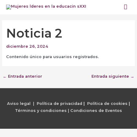
Ir
Me
al
prin
contenido
Navegación
de
Noticia 2
entradas
diciembre 26, 2024
Contenido único para usuarios registrados.
←
Entrada anterior
Entrada siguiente
→
Aviso legal | Política de privacidad
|
Política de cookies
|
Términos y condiciones |
Condiciones de Eventos