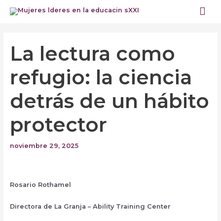
Ir
Me
al
prin
contenido
Navegación
de
La lectura como
entradas
refugio: la ciencia
detrás de un hábito
protector
noviembre 29, 2025
Rosario Rothamel
Directora de La Granja – Ability Training Center