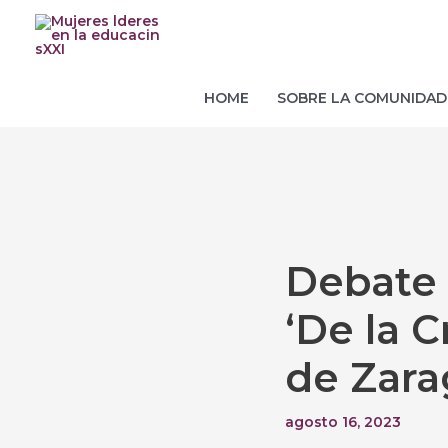
Ir
al
contenido
HOME
SOBRE LA COMUNIDAD
Navegación
de
entradas
Debate 
‘De la 
de Zara
agosto 16, 2023