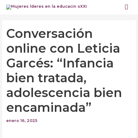
Ir
Me
al
prin
contenido
Navegación
de
Conversación
entradas
online con Leticia
Garcés: “Infancia
bien tratada,
adolescencia bien
encaminada”
enero 16, 2025