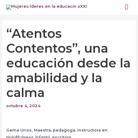
Ir
Me
al
prin
contenido
Navegación
de
“Atentos
entradas
Contentos”, una
educación desde la
amabilidad y la
calma
octubre 4, 2024
Gema Urios, Maestra, pedagoga, instructora en
mindfulness infantil, escritora