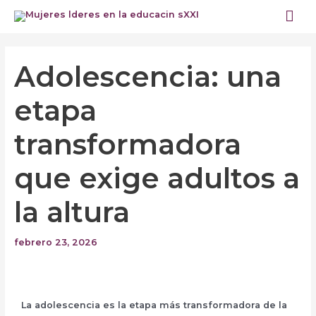
Ir
Me
al
prin
contenido
Navegación
de
Adolescencia: una
entradas
etapa
transformadora
que exige adultos a
la altura
febrero 23, 2026
La adolescencia es la etapa más transformadora de la